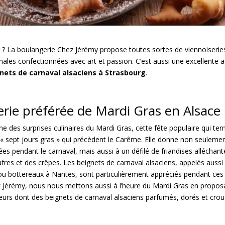
 ? La boulangerie Chez Jérémy propose toutes sortes de viennoiserie
anales confectionnées avec art et passion. C’est aussi une excellente 
nets de carnaval alsaciens à Strasbourg
.
erie préférée de Mardi Gras en Alsace
une des surprises culinaires du Mardi Gras, cette fête populaire qui te
« sept jours gras » qui précèdent le Carême. Elle donne non seulemen
ées pendant le carnaval, mais aussi à un défilé de friandises alléch
fres et des crêpes. Les beignets de carnaval alsaciens, appelés aussi
u bottereaux à Nantes, sont particulièrement appréciés pendant ces 
z Jérémy, nous nous mettons aussi à l’heure du Mardi Gras en propos
urs dont des beignets de carnaval alsaciens parfumés, dorés et croust