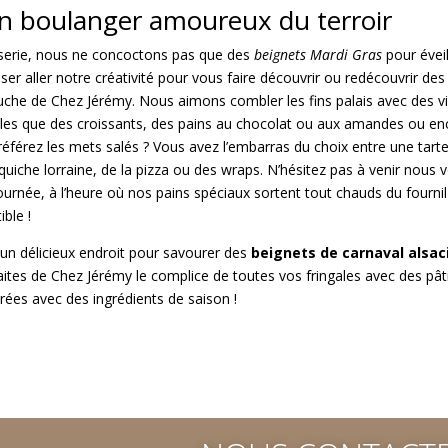
an boulanger amoureux du terroir
serie, nous ne concoctons pas que des
beignets Mardi Gras
pour éveill
er aller notre créativité pour vous faire découvrir ou redécouvrir des 
ouche de Chez Jérémy. Nous aimons combler les fins palais avec des v
telles que des croissants, des pains au chocolat ou aux amandes ou e
référez les mets salés ? Vous avez l’embarras du choix entre une tart
uiche lorraine, de la pizza ou des wraps. N’hésitez pas à venir nous v
urnée, à l’heure où nos pains spéciaux sortent tout chauds du fournil 
ible !
un délicieux endroit pour savourer des
beignets de carnaval alsac
ites de Chez Jérémy le complice de toutes vos fringales avec des pât
rées avec des ingrédients de saison !