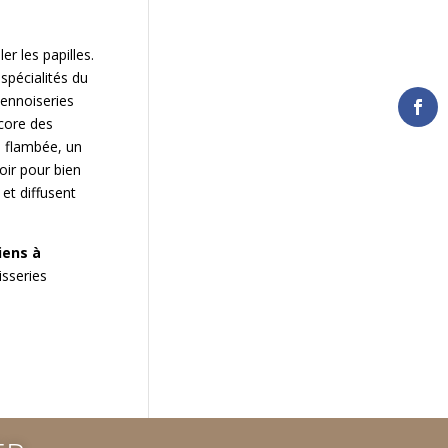
er les papilles.
spécialités du
iennoiseries
ncore des
e flambée, un
oir pour bien
et diffusent
iens à
isseries