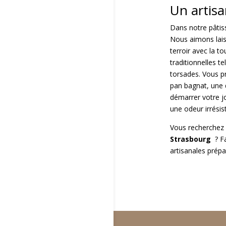
Un artis
Dans notre pâtis
Nous aimons laiss
terroir avec la t
traditionnelles 
torsades. Vous p
pan bagnat, une q
démarrer votre jo
une odeur irrésist
Vous recherchez 
Strasbourg
? Fa
artisanales prépa