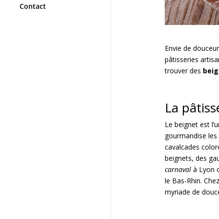
Contact
Envie de douceur
pâtisseries artis
trouver des
beig
La pâtiss
Le beignet est l’
gourmandise les 
cavalcades color
beignets, des gau
carnaval
à Lyon o
le Bas-Rhin. Che
myriade de douce